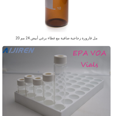
20 مل قارورة زجاجية صافية مع غطاء برغي أبيض 24 مم