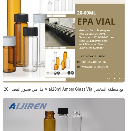
20 مل من قسور الفضاء Vial20ml Amber Glass Vial مع منطقة المختبر