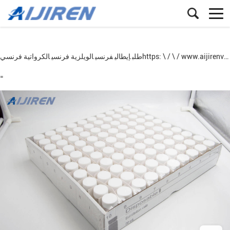
https: \ / \ / www.aijirenvials.com
طلب
إيطالي
فرنسي
الويلزية
فرنسي
الكرواتية
فرنسي
=