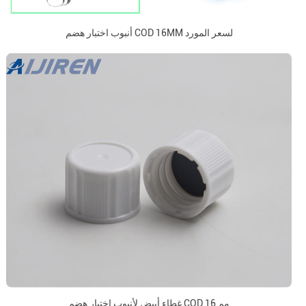
أنبوب اختبار هضم COD 16MM لسعر المورد
غطاء أبيض لأنبوب اختبار هضم COD 16 مم