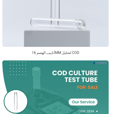
أنابيب الهضم 16MM لتحليل COD