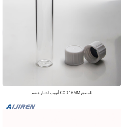
أنبوب اختبار هضم COD 16MM للمصنع