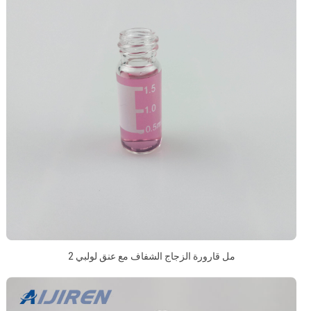
2 مل قارورة الزجاج الشفاف مع عنق لولبي