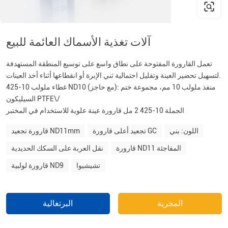
آلات تغذية الأسماك العائمة للبيع
تعمل القارورة المفتوحة على نطاق واسع على توسيع المنطقة المستهدفة
لتسهيل تحضير العينة وتقليل احتمالية ثني الإبرة أو انقطاعها أثناء أخذ العينات.
غطاء ملولب 10-425 ND10 (مع حاجز): منفذ ملولب 10 مم، مجموعة ختم
السيليكون PTFE\/
الجملة 10-425 2 مل قارورة عينة علوية للاستخدام في المختبر
اللون: بني
تجعيد أعلى قارورة GC
قارورة تجعيد ND11mm
قارورة ND11 المفاجئة
نقل العربة على السكك الحديدية
تشيشيوا
قارورة لولبية ND9
المجرية
البرتغالية