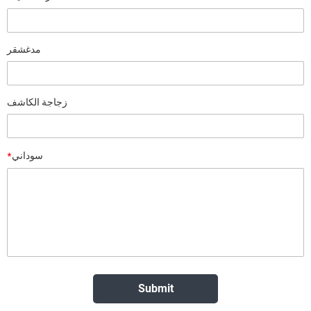
مدغشقر
زجاجة الكاشف
*
سوداني