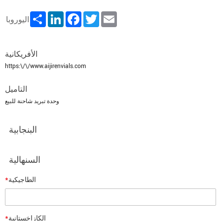
Share
LinkedIn
Facebook
Twitter
Email
اليوروبا
الأفريكانية
https:\/\/www.aijirenvials.com
التاميل
وحدة تبريد شاحنة للبيع
البنجابية
السنهالية
*
الطاجيكية
*
الكازاخستانية