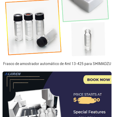
Frasco de amostrador automático de 4ml 13-425 para SHIMADZU