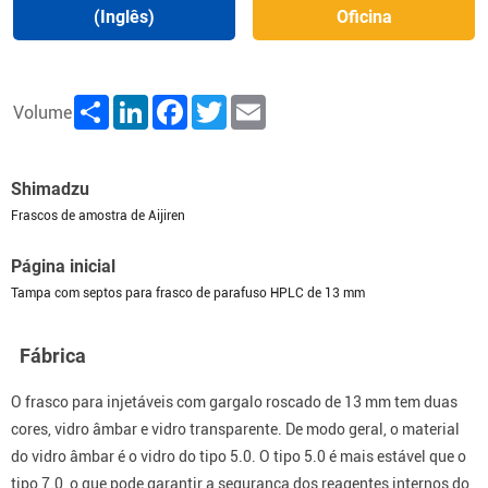
(Inglês)
Oficina
Share
LinkedIn
Facebook
Twitter
Email
Volume
Shimadzu
Frascos de amostra de Aijiren
Página inicial
Tampa com septos para frasco de parafuso HPLC de 13 mm
Fábrica
O frasco para injetáveis ​​com gargalo roscado de 13 mm tem duas
cores, vidro âmbar e vidro transparente. De modo geral, o material
do vidro âmbar é o vidro do tipo 5.0. O tipo 5.0 é mais estável que o
tipo 7.0, o que pode garantir a segurança dos reagentes internos do