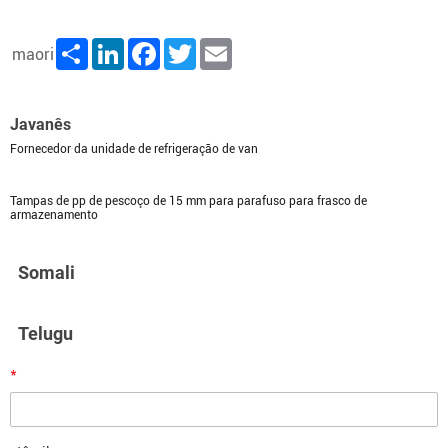
Share
LinkedIn
Facebook
Twitter
Email
maori
Javanês
Fornecedor da unidade de refrigeração de van
Tampas de pp de pescoço de 15 mm para parafuso para frasco de
armazenamento
Somali
Telugu
*