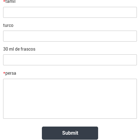
*
tâmil
turco
30 ml de frascos
*
persa