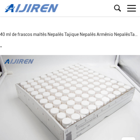
40 ml de frascos
maltês
Nepalês
Tajique
Nepalês
Armênio
Nepalês
Tampas brancas de pescoço de parafuso PP
=