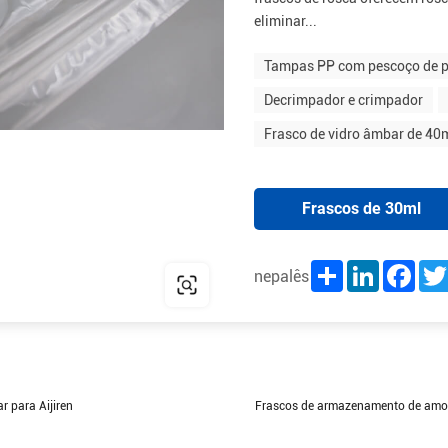
eliminar...
Tampas PP com pescoço de p
Decrimpador e crimpador
Frasco de vidro âmbar de 40
Frascos de 30ml
Share
LinkedIn
Face
nepalês
 para Aijiren
Frascos de armazenamento de amos