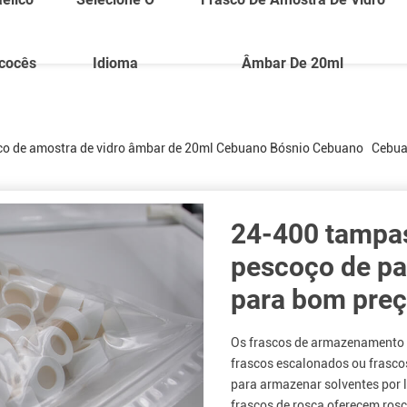
cocês
Idioma
Âmbar De 20ml
co de amostra de vidro âmbar de 20ml
Cebuano
Bósnio
Cebuano
Cebu
24-400 tampa
pescoço de pa
para bom pre
Os frascos de armazenamento 
frascos escalonados ou frasc
para armazenar solventes por 
frascos de rosca oferecem rosc