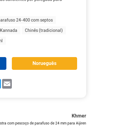
arafuso 24-400 com septos
Kannada
Chinês (tradicional)
ml
Norueguês
book
Twitter
Email
Khmer
tra com pescoço de parafuso de 24 mm para Aijiren