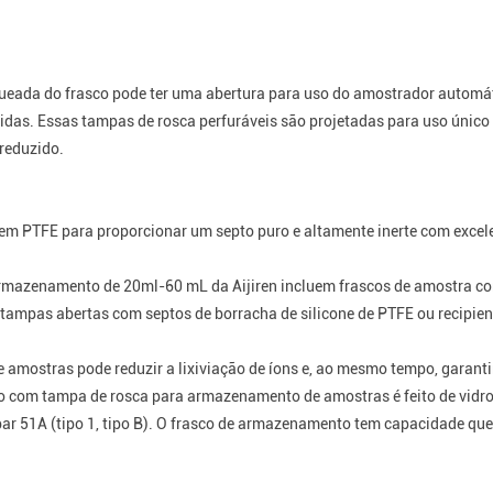
ueada do frasco pode ter uma abertura para uso do amostrador automá
das. Essas tampas de rosca perfuráveis ​​são projetadas para uso únic
reduzido.
o em PTFE para proporcionar um septo puro e altamente inerte com exce
armazenamento de 20ml-60 mL da Aijiren incluem frascos de amostra co
, tampas abertas com septos de borracha de silicone de PTFE ou recipie
amostras pode reduzir a lixiviação de íons e, ao mesmo tempo, garant
sco com tampa de rosca para armazenamento de amostras é feito de vidr
mbar 51A (tipo 1, tipo B). O frasco de armazenamento tem capacidade que