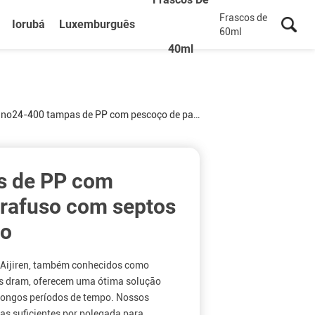
Frascos de
Iorubá
Luxemburguês
60ml
40ml
ano
24-400 tampas de PP com pescoço de parafuso com septos para bom preço
s de PP com
rafuso com septos
ço
Aijiren, também conhecidos como
os dram, oferecem uma ótima solução
longos períodos de tempo. Nossos
as suficientes por polegada para