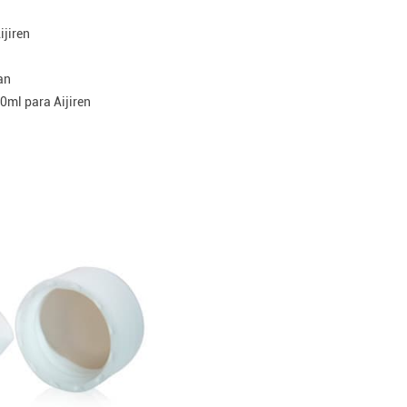
jiren
an
ml para Aijiren