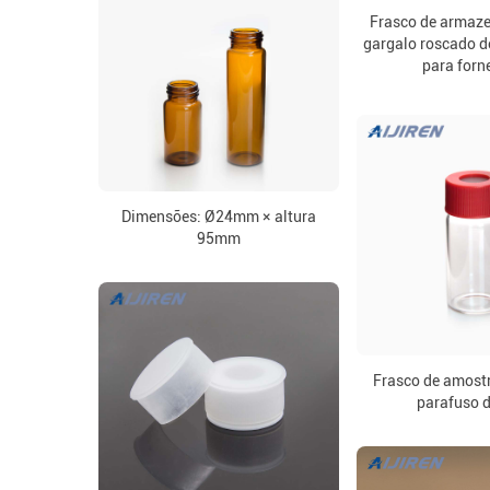
Frasco de armaz
gargalo roscado 
para forn
Dimensões: Ø24mm × altura
95mm
Frasco de amostr
parafuso 