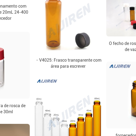
enamento com
de 20mL 24-400
ecedor
O fecho de ro
de va
・V4025: Frasco transparente com
área para escrever
a de rosca de
de 30ml
fornecedor