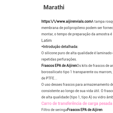
Marathi
https:\/\/www.aijirenvials.com
A tampa rosq
membrana de polipropileno podem ser forneci
montar, o tempo de preparação da amostra é 
Latim
*Introdução detalhada:
O silicone puro de alta qualidade é laminad
repetidas perfurações.
Frascos EPA de Aijiren
Os kits de frascos de 
borossilicato tipo 1 transparente ou marrom
de PTFE...
O uso desses frascos para armazenamento de 
consistente ao longo de sua vida útil. O fra
de alta qualidade (tipo 1, tipo A) ou vidro â
Carro de transferência de carga pesada
Filtro de seringa
Frascos EPA de Aijiren