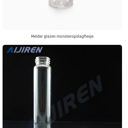
Helder glazen monsteropslagflesje