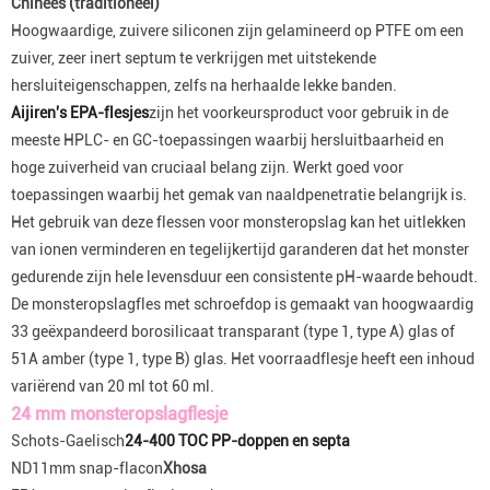
Chinees (traditioneel)
Hoogwaardige, zuivere siliconen zijn gelamineerd op PTFE om een
zuiver, zeer inert septum te verkrijgen met uitstekende
hersluiteigenschappen, zelfs na herhaalde lekke banden.
Aijiren's EPA-flesjes
zijn het voorkeursproduct voor gebruik in de
meeste HPLC- en GC-toepassingen waarbij hersluitbaarheid en
hoge zuiverheid van cruciaal belang zijn. Werkt goed voor
toepassingen waarbij het gemak van naaldpenetratie belangrijk is.
Het gebruik van deze flessen voor monsteropslag kan het uitlekken
van ionen verminderen en tegelijkertijd garanderen dat het monster
gedurende zijn hele levensduur een consistente pH-waarde behoudt.
De monsteropslagfles met schroefdop is gemaakt van hoogwaardig
33 geëxpandeerd borosilicaat transparant (type 1, type A) glas of
51A amber (type 1, type B) glas. Het voorraadflesje heeft een inhoud
variërend van 20 ml tot 60 ml.
24 mm monsteropslagflesje
Schots-Gaelisch
24-400 TOC PP-doppen en septa
ND11mm snap-flacon
Xhosa