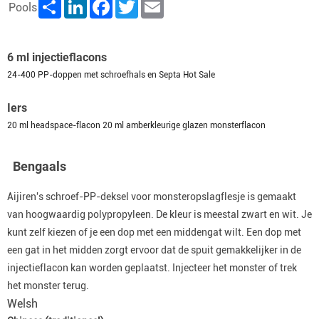
Share
LinkedIn
Facebook
Twitter
Email
Pools
6 ml injectieflacons
24-400 PP-doppen met schroefhals en Septa Hot Sale
Iers
20 ml headspace-flacon 20 ml amberkleurige glazen monsterflacon
Bengaals
Aijiren's schroef-PP-deksel voor monsteropslagflesje is gemaakt
van hoogwaardig polypropyleen. De kleur is meestal zwart en wit. Je
kunt zelf kiezen of je een dop met een middengat wilt. Een dop met
een gat in het midden zorgt ervoor dat de spuit gemakkelijker in de
injectieflacon kan worden geplaatst. Injecteer het monster of trek
het monster terug.
Welsh