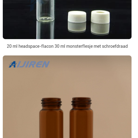
20 ml headspace-flacon 30 ml monsterflesje met schroefdraad