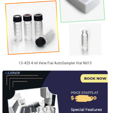
13-425 4 ml Verw Fial AutoSampler Vial Nd13