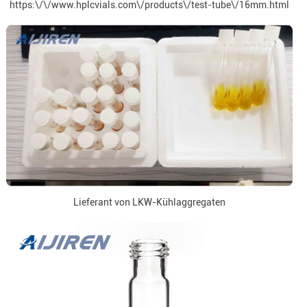
https:\/\/www.hplcvials.com\/products\/test-tube\/16mm.html
Lieferant von LKW-Kühlaggregaten