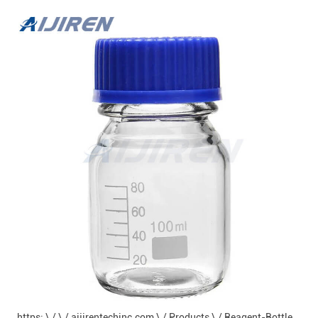
https: \ / \ / aijirentechinc.com \ / Products \ / Reagent-Bottle