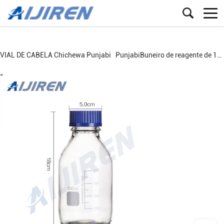
VIAL DE CABELA
Chichewa
Punjabi
Punjabi
Buneiro de reagente de 100 ml para pescoço
=