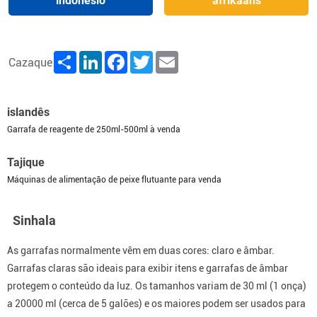
indonésio
afrikaans
Share
LinkedIn
Facebook
Twitter
Email
Cazaque
islandês
Garrafa de reagente de 250ml-500ml à venda
Tajique
Máquinas de alimentação de peixe flutuante para venda
Sinhala
As garrafas normalmente vêm em duas cores: claro e âmbar.
Garrafas claras são ideais para exibir itens e garrafas de âmbar
protegem o conteúdo da luz. Os tamanhos variam de 30 ml (1 onça)
a 20000 ml (cerca de 5 galões) e os maiores podem ser usados ​​para