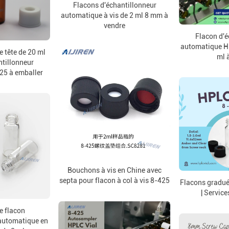
Flacons d'échantillonneur
automatique à vis de 2 ml 8 mm à
vendre
Flacon d'é
automatique HP
e tête de 20 ml
ml 
ntillonneur
25 à emballer
Bouchons à vis en Chine avec
septa pour flacon à col à vis 8-425
Flacons gradu
| Servi
e flacon
 automatique en