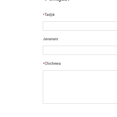
*
Tadjik
Javanais
*
Chichewa