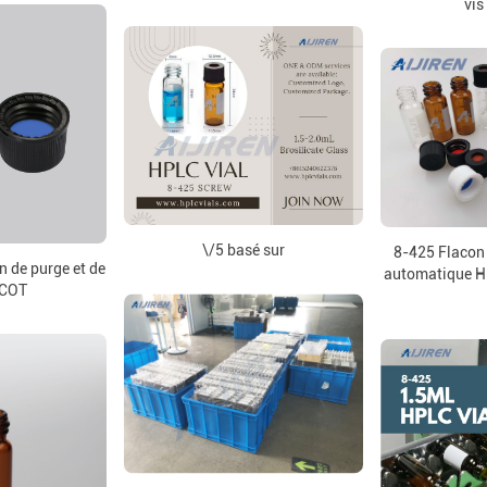
vis
\/5 basé sur
8-425 Flacon 
n de purge et de
automatique HP
/COT