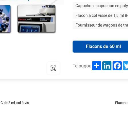
Capuchon : capuchon en poly
Flacon à col vissé de 1,5 ml 
Fournisseur de wagons de tran
Flacons de 60 ml
Share
LinkedIn
Fac
Télougou
 de 2 ml, col à vis
Flacon d