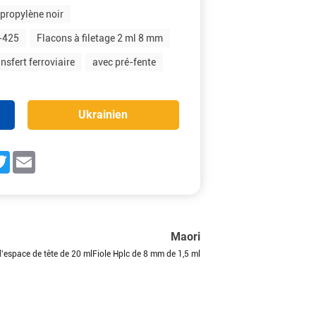
propylène noir
8-425
Flacons à filetage 2 ml 8 mm
sfert ferroviaire
avec pré-fente
Ukrainien
ebook
Twitter
Email
Maori
'espace de tête de 20 mlFiole Hplc de 8 mm de 1,5 ml