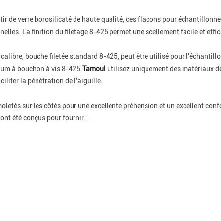
tir de verre borosilicaté de haute qualité, ces flacons pour échantillon
elles. La finition du filetage 8-425 permet une scellement facile et eff
calibre, bouche filetée standard 8-425, peut être utilisé pour l'échantil
eptum à bouchon à vis 8-425.
Tamoul
utilisez uniquement des matériaux de
liter la pénétration de l'aiguille.
oletés sur les côtés pour une excellente préhension et un excellent confor
ont été conçus pour fournir...