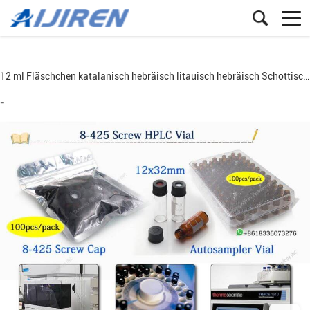
12 ml Fläschchen
katalanisch
hebräisch
litauisch
hebräisch
Schottischer Gälisch
=