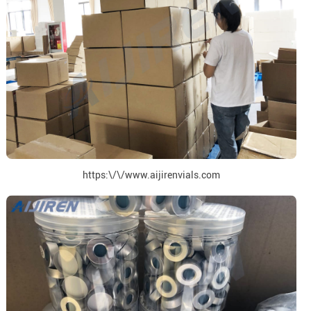
https:\/\/www.aijirenvials.com