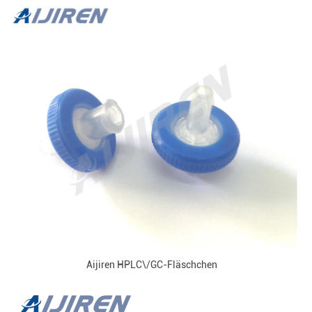
Aijiren HPLC\/GC-Fläschchen