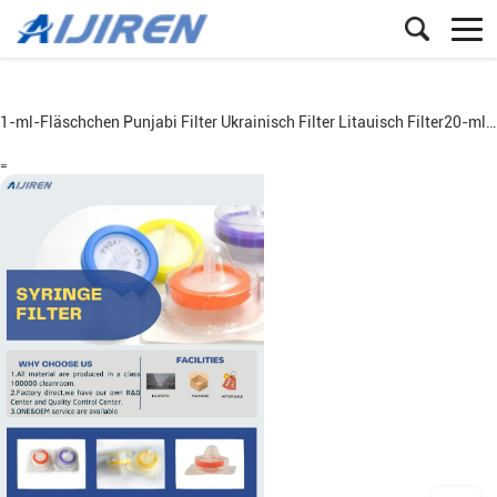
1-ml-Fläschchen
Punjabi
Filter
Ukrainisch
Filter
Litauisch
Filter
20-ml-Headspace-FläschchenSpritzenfilter PTFE für HPLC für den Laborgebrauch
=