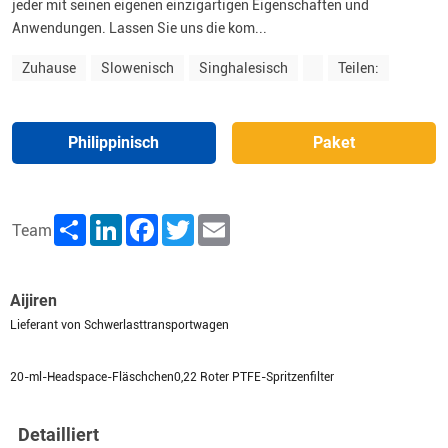
jeder mit seinen eigenen einzigartigen Eigenschaften und
Anwendungen. Lassen Sie uns die kom...
Zuhause
Slowenisch
Singhalesisch
Teilen:
Philippinisch
Paket
Share
LinkedIn
Facebook
Twitter
Email
Team
Aijiren
Lieferant von Schwerlasttransportwagen
20-ml-Headspace-Fläschchen0,22 Roter PTFE-Spritzenfilter
Detailliert